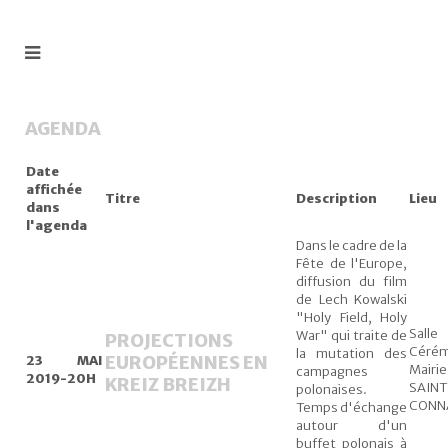
AGENDA
Date
affichée
Titre
Description
Lieu
dans
l'agenda
Dans le cadre de la
Fête de l'Europe,
diffusion du film
de Lech Kowalski
"Holy Field, Holy
Sall
War" qui traite de
PROJECTIONS
Cérém
la mutation des
EUROPÉENNES EN
23 MAI
Mairi
campagnes
2019-20H
KREIZ BREIZH
SAINT
polonaises.
CONN
Temps d'échange
autour d'un
buffet polonais à