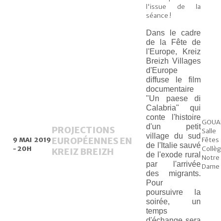
l'issue de la
séance !
Dans le cadre
de la Fête de
l'Europe, Kreiz
Breizh Villages
d'Europe
diffuse le film
documentaire
"Un paese di
Calabria" qui
conte l'histoire
GOUA
d'un petit
PROJECTIONS
Salle
village du sud
EUROPÉENNES EN
9 MAI 2019
Fête
de l'Italie sauvé
- 20H
Collè
KREIZ BREIZH
de l'exode rural
Notre
par l'arrivée
Dame
des migrants.
Pour
poursuivre la
soirée, un
temps
d'échange sera