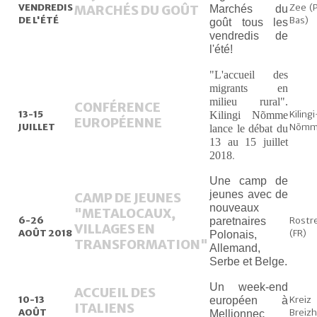
VENDREDIS
Zee (
MARCHÉS DU GOÛT
Marchés du
DE L'ÉTÉ
Bas)
goût tous les
vendredis de
l'été!
"L'accueil des
migrants en
milieu rural".
CONFÉRENCE
13-15
Kilingi
Kilingi Nõmme
EUROPÉENNE
JUILLET
Nõm
lance le débat du
13 au 15 juillet
2018
.
Une camp de
jeunes avec de
CAMP DE JEUNES
nouveaux
"METALOCAUX,
6-26
Rostr
paretnaires
VILLAGES EN
AOÛT 2018
(FR)
Polonais,
TRANSFORMATION"
Allemand,
Serbe et Belge.
Un week-end
ACCUEIL DES
10-13
Kreiz
européen à
ITALIENS
AOÛT
Breizh
Mellionnec