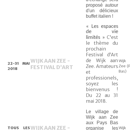
proposé autour
d'un délicieux
buffet italien !
« Les espaces
de vie
C'est
limités »
le thème du
prochain
Festival d'Art
WIJK AAN ZEE -
de Wijk aan
Wijk
22-31 MAI
Zee. Amateurs
Zee (
FESTIVAL D'ART
2018
Bas)
et
professionels,
soyez les
bienvenus !
Du 22 au 31
mai 2018.
Le village de
Wijk aan Zee
aux Pays Bas
WIJK AAN ZEE -
TOUS LES
Wijk
organise les