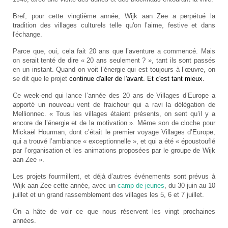
Bref, pour cette vingtième année, Wijk aan Zee a perpétué la
tradition des villages culturels telle qu'on l’aime, festive et dans
l'échange.
Parce que, oui, cela fait 20 ans que l’aventure a commencé. Mais
on serait tenté de dire « 20 ans seulement ? », tant ils sont passés
en un instant. Quand on voit l’énergie qui est toujours à l’œuvre, on
se dit que le projet
continue d'aller de l'avant. Et c'est tant mieux
.
Ce week-end qui lance l’année des 20 ans de Villages d’Europe a
apporté un nouveau vent de fraicheur qui a ravi la délégation de
Mellionnec. « Tous les villages étaient présents,
on sent qu’il y a
encore de l’énergie et de la motivation ». Même son de cloche pour
Mickaël Hourman, dont c’était le premier voyage Villages d’Europe,
qui a trouvé l’ambiance « exceptionnelle », et qui a été « époustouflé
par l’organisation et les animations proposées par le groupe de Wijk
aan Zee ».
Les projets fourmillent, et déjà d’autres événements sont prévus à
Wijk aan Zee cette année, avec un
camp de jeunes
, du 30 juin au 10
juillet et un grand rassemblement des villages les 5, 6 et 7 juillet.
On a hâte de voir ce que nous réservent les vingt prochaines
années.