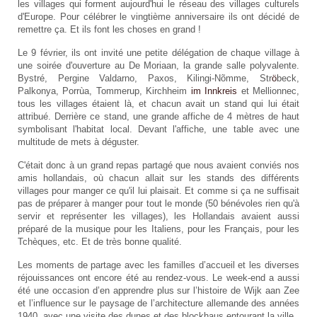
les villages qui forment aujourd'hui le réseau des villages culturels
d'Europe. Pour célébrer le vingtième anniversaire ils ont décidé de
remettre ça. Et ils font les choses en grand !
Le 9 février, ils ont invité une petite délégation de chaque village à
une soirée d'ouverture au De Moriaan, la grande salle polyvalente.
Bystré, Pergine Valdarno, Paxos, Kilingi-Nõmme, Str
ö
beck,
Palkonya, Porrùa, Tommerup, Kirchheim
im Innkreis
et
Mellionnec,
tous les villages étaient là, et chacun avait un stand qui lui était
attribué. Derrière ce stand, une grande affiche de 4 mètres de haut
symbolisant l'habitat local. Devant l'affiche, une table avec une
multitude de mets à déguster.
C'était donc à un grand repas partagé que nous avaient conviés nos
amis hollandais, où chacun allait sur les stands des différents
villages pour manger ce qu'il lui plaisait. Et comme si ça ne suffisait
pas de préparer à manger pour tout le monde (50 bénévoles rien qu'à
servir et représenter les villages), les Hollandais avaient aussi
préparé de la musique pour les Italiens, pour les Français, pour les
Tchèques, etc. Et de très bonne qualité.
Les moments de partage avec les familles d’accueil et les diverses
réjouissances ont encore été au rendez-vous. Le week-end a aussi
été une occasion d’en apprendre plus sur l’histoire de Wijk aan Zee
et l’influence sur le paysage de l’architecture allemande des années
1940, avec une visite des dunes et des blockhaus entourant la ville.