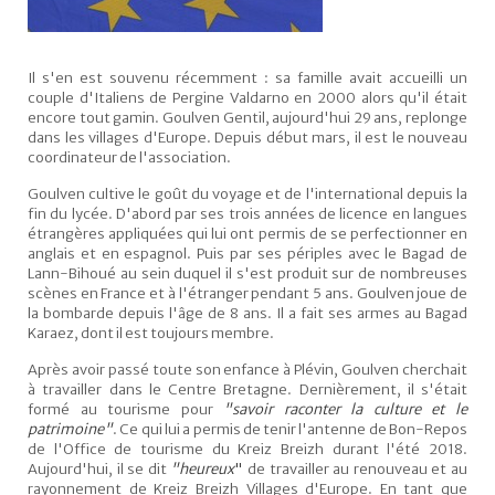
Il s'en est souvenu récemment : sa famille avait accueilli un
couple d'Italiens de Pergine Valdarno en 2000 alors qu'il était
encore tout gamin. Goulven Gentil, aujourd'hui 29 ans, replonge
dans les villages d'Europe. Depuis début mars, il est le nouveau
coordinateur de l'association.
Goulven cultive le goût du voyage et de l'international depuis la
fin du lycée. D'abord par ses trois années de licence en langues
étrangères appliquées qui lui ont permis de se perfectionner en
anglais et en espagnol. Puis par ses périples avec le Bagad de
Lann-Bihoué au sein duquel il s'est produit sur de nombreuses
scènes en France et à l'étranger pendant 5 ans. Goulven joue de
la bombarde depuis l'âge de 8 ans. Il a fait ses armes au Bagad
Karaez, dont il est toujours membre.
Après avoir passé toute son enfance à Plévin, Goulven cherchait
à travailler dans le Centre Bretagne. Dernièrement, il s'était
formé au tourisme pour
"savoir raconter la culture et le
patrimoine"
. Ce qui lui a permis de tenir l'antenne de Bon-Repos
de l'Office de tourisme du Kreiz Breizh durant l'été 2018.
Aujourd'hui, il se dit
"heureux
"
de travailler au renouveau et au
rayonnement de Kreiz Breizh Villages d'Europe. En tant que