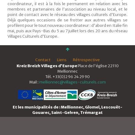
coordinateur, il est à la fois le permanent en relation avec les
membres et partenaires de l'association au niveau local, et le
point de contact avec le réseau des villages culturels d'Europe.
Déjà quelques occasions de se frotter aux autres villages se
profilent pour le tout nouveau coordinateur : d'abord en Italie fin
mai, puis aux Pays-Bas du 5 au 7 juillet lors des 20 ans du réseau
Villages Culturels d'Europe.
Contact
Liens
Rétrospective
Kreiz Breizh Villages d'Europe
Place de l'église 22110
Mellionnec
Tél. +33(0)2 96 24 29 90
Mail :
mellionnec@villages-culturels.com
Et les municipalités de : Mellionnec, Glomel, Lescouët-
Gouarec, Saint-Gelven, Trémargat