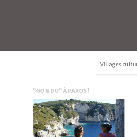
Villages cultu
"GO & DO" À PAXOS !