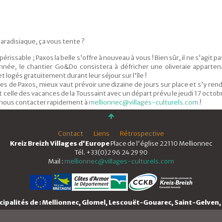
paradisiaque, ça vous tente ?
issable ; Paxos la belle s’offre à nouveau à vous ! Bien sûr, il ne s’agit pas 
année, le chantier Go&Do consistera à défricher une oliveraie apparten
t logés gratuitement durant leur séjour sur l'île !
s de Paxos, mieux vaut prévoir une dizaine de jours sur place et s’y rend
 celle des vacances de la Toussaint avec un départ prévu le jeudi 17 octob
de nous contacter rapidement à
mellionnec@villages-culturels.com
!
Contact
Liens
Rétrospective
Kreiz Breizh Villages d'Europe
Place de l'église 22110 Mellionnec
Tél. +33(0)2 96 24 29 90
Mail :
mellionnec@villages-culturels.com
icipalités de : Mellionnec, Glomel, Lescouët-Gouarec, Saint-Gelven