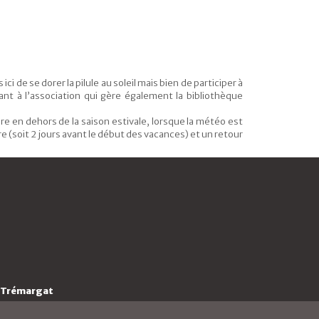
ici de se dorer la pilule au soleil mais bien de participer à
ant à l’association qui gère également la bibliothèque
re en dehors de la saison estivale, lorsque la météo est
re (soit 2 jours avant le début des vacances) et un retour
, Trémargat