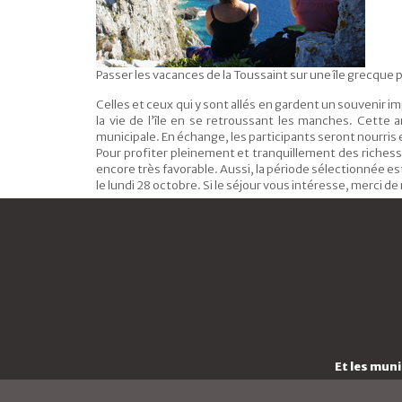
Passer les vacances de la Toussaint sur une île grecque 
Celles et ceux qui y sont allés en gardent un souvenir impér
la vie de l’île en se retroussant les manches. Cette 
municipale. En échange, les participants seront nourris e
Pour profiter pleinement et tranquillement des richesse
encore très favorable. Aussi, la période sélectionnée est
le lundi 28 octobre. Si le séjour vous intéresse, merci 
Et les mun