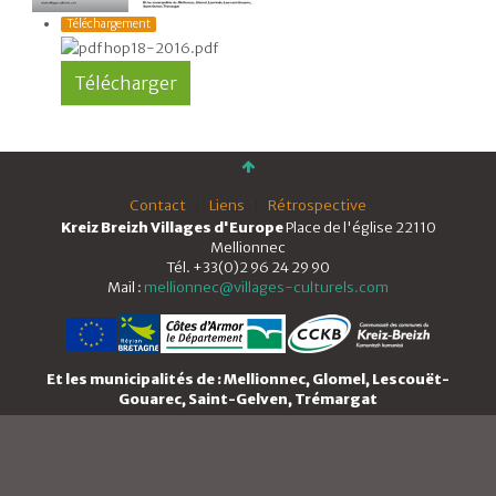
Téléchargement
hop18-2016.pdf
Contact
Liens
Rétrospective
Kreiz Breizh Villages d'Europe
Place de l'église 22110
Mellionnec
Tél. +33(0)2 96 24 29 90
Mail :
mellionnec@villages-culturels.com
Et les municipalités de : Mellionnec, Glomel, Lescouët-
Gouarec, Saint-Gelven, Trémargat